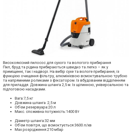
Високоякісний пилосос для сухого та вологого прибирання
Пил, бруд та рідина прибираються швидко та легко – як у
приміщенні, так і надворі. На вибір сухе та вологе прибирання, із
функцією очищення фільтру, алюмінієвою всмоктувальною трубою
та напрямними роликами з фіксатором. Із вбудованим відділенням
для приладдя. Довжина шланга 2,5 м. Із щілинною, універсальною та
підлоговою насадками.
Вага:
7,5 кг
Довжина шланга :
2,5 м
Об'єм резервуара:
20 л
Макс. споживна потужність:
1400 Вт
Діаметр шланга:
32 мм
Об'єм повітря, що всмоктується:
3600 л/хв
Мах розрідження:
210 мбар