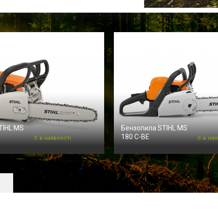
TIHL MS
Бензопила STIHL MS
180 C-BE
Є в наявності
Є в ная