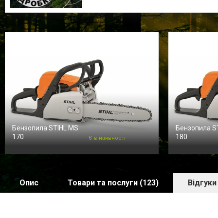
Бензопила STIHL MS
Бензопила S
170
180
Є в наявності
Опис
Товари та послуги (123)
Відгуки