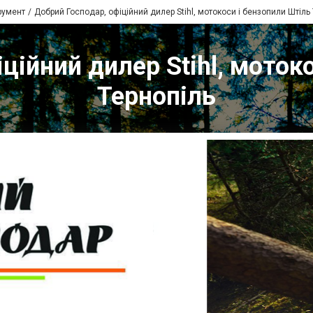
трумент
Добрий Господар, офіційний дилер Stihl, мотокоси і бензопили Штіль
ційний дилер Stihl, моток
Тернопіль