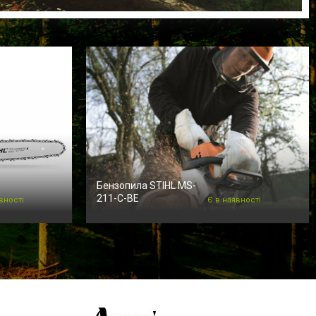
Бензопила STIHL MS-
211-C-BE
вності
Є в наявності