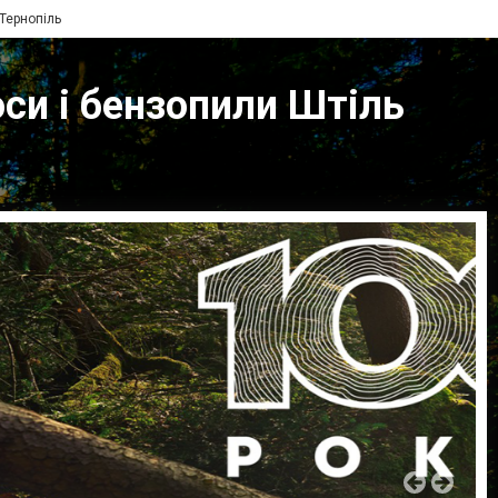
 Тернопіль
оси і бензопили Штіль