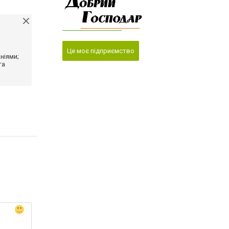
Це моє підприємство
ніями;
та