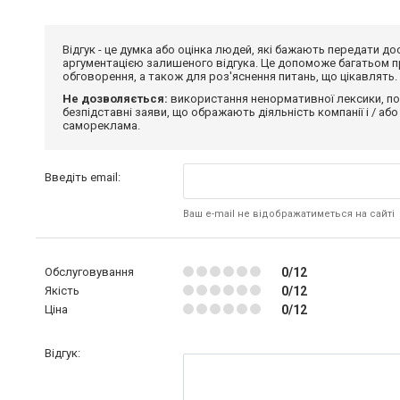
Відгук - це думка або оцінка людей, які бажають передати 
аргументацією залишеного відгука. Це допоможе багатьом пр
обговорення, а також для роз'яснення питань, що цікавлять.
Не дозволяється:
використання ненормативної лексики, по
безпідставні заяви, що ображають діяльність компанії і / або
самореклама.
Введіть email:
Ваш e-mail не відображатиметься на сайті
Обслуговування
0/12
Якість
0/12
Ціна
0/12
Відгук: