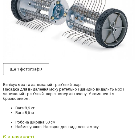
Ще 1 фотографія
Вичісує мох та залежалий трав'яний шар
Насадка для видалення моху ретельно і швидко видалить мох і
залежалий трав'яний шар з поверхні газону. У комплекті з
бризковиком.
Вага:
8,6 кг
Вага:
8,6 кг
Робоча ширина:
50 см
Найменування:
Насадка для видалення моху
Є в наявності