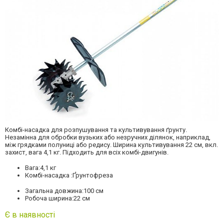
Комбі-насадка для розпушування та культивування ґрунту.
Незамінна для обробки вузьких або незручних ділянок, наприклад,
між грядками полуниці або редису. Ширина культивування 22 см, вкл.
захист, вага 4,1 кг. Підходить для всіх комбі-двигунів.
Вага:
4,1 кг
Комбі-насадка :
Ґрунтофреза
Загальна довжина:
100 см
Робоча ширина:
22 см
Є в наявності