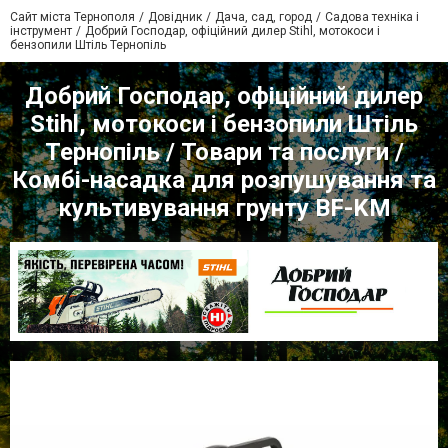
Сайт міста Тернополя
Довідник
Дача, сад, город
Садова техніка і
інструмент
Добрий Господар, офіційний дилер Stihl, мотокоси і
бензопили Штіль Тернопіль
Добрий Господар, офіційний дилер
Stihl, мотокоси і бензопили Штіль
Тернопіль / Товари та послуги /
Комбі-насадка для розпушування та
культивування грунту BF-KM