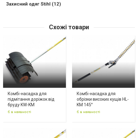
Захисний одяг Stihl (12)
Схожі товари
Комбі-насадка для
Комбі-насадка для
підмітання доріжок від
обрізки високих кущів HL-
бруду KW-KM
KM 145°
Є в наявності
Є в наявності