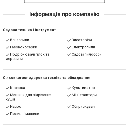
Інформація про компанію
Садова техніка і інструмент
Бензопили
Висоторізи
Газонокосарки
Електропили
Подрібнювачі гілок та
Садові пилососи
деревини
Сільськогосподарська техніка та обладнання
Косарка
Культиватор
Машини для підрізання
Міні-трактори
кущів
Насос
Обприскувач
Поливні машини