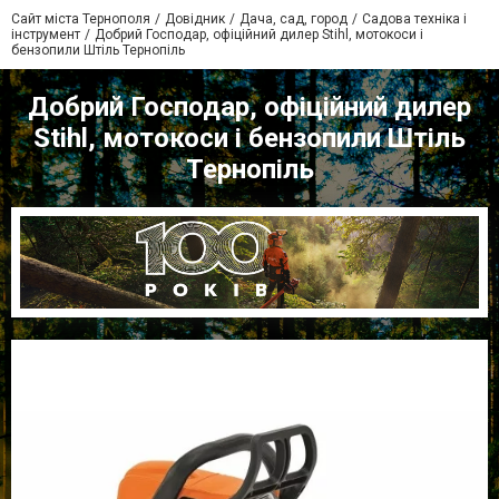
Сайт міста Тернополя
Довідник
Дача, сад, город
Садова техніка і
інструмент
Добрий Господар, офіційний дилер Stihl, мотокоси і
бензопили Штіль Тернопіль
Добрий Господар, офіційний дилер
Stihl, мотокоси і бензопили Штіль
Тернопіль