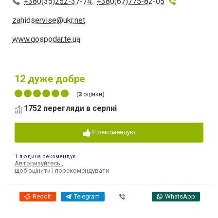
+380(35)252-37-74
,
+380(67)775-82-05
zahidservise@ukr.net
www.gospodar.te.ua
12
дуже добре
(
3
оцінки)
1752 перегляди в серпні
Я рекомендую
1 людина рекомендує
Авторизуйтесь
,
щоб оцінити і порекомендувати
Reddit
Telegram
Viber
WhatsApp