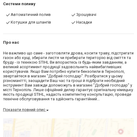
Системи поливу
Автоматичний полив
Зрошувачі
Котушки для шлангів
Насадки
Про нас
Не важливо що саме - заготовляти дрова, косити траву, підстригати
газон або кущі, збирати листя чи прибирати територію від сміття та
бруду - із технікою STIHL Ви впораєтесь із будь-яким завданням, а
великий асортимент продукції задовольнить найвибагливіших
користувачів. Якщо Вам потрібно купити бензопили в Тернополі,
звертайтеся в магазин "Добрий господар". Розібратися у цьому
різноманітті, заощадити Ваш час та гроші й підібрати необхідний
інструмент Вам завжди допоможуть в магазині "Добрий господар" у
місті Тернопіль. Лише офіційний дилер гарантує оригінальну німецьку
якість продукції STIHL, надасть компетентну консультацію, проведе
технічне обслуговування та здійснить гарантійний...
Показати повний опис